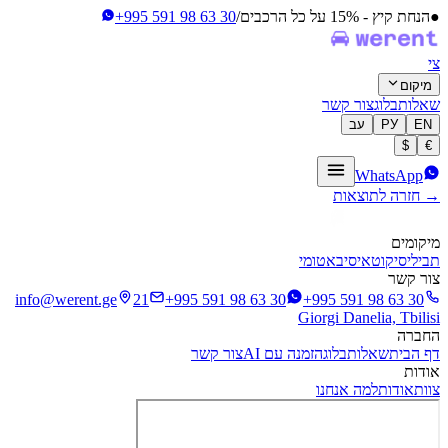
●
הנחת קיץ - 15% על כל הרכבים
/
+995 591 98 63 30
צי
מיקום
שאלות
בלוג
צור קשר
EN
РУ
עב
$
€
WhatsApp
→ חזרה לתוצאות
מיקומים
תביליסי
קוטאיסי
באטומי
צור קשר
info@werent.ge
21
+995 591 98 63 30
+995 591 98 63 30
Giorgi Danelia, Tbilisi
החברה
דף הבית
שאלות
בלוג
הזמנה עם AI
צור קשר
אודות
צוות
אודות
למה אנחנו