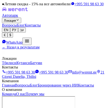
●
Летняя скидка - 15% на все автомобили
/
+995 591 98 63 30
Автопарк
Локация
Вопросы
Блог
Контакты
EN
РУ
עב
€
$
WhatsApp
← Назад к результатам
Локации
Тбилиси
Кутаиси
Батуми
Контакты
+995 591 98 63 30
+995 591 98 63 30
info@werent.ge
21
Giorgi Danelia, Tbilisi
Компания
Главная
Вопросы
Блог
Бронирование через ИИ
Контакты
О компании
Команда
О нас
Почему мы